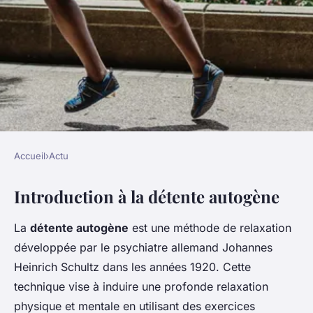
Accueil
›
Actu
ACTU
Introduction à la détente autogène
Apprenez à alléger votre
quotidien : guide essentiel de
La
détente autogène
est une méthode de relaxation
la détente autogène pour les
développée par le psychiatre allemand Johannes
patients chroniques.
Heinrich Schultz dans les années 1920. Cette
technique vise à induire une profonde relaxation
Gabrielle
•
2 janvier 2025
•
6 min de lecture
physique et mentale en utilisant des exercices