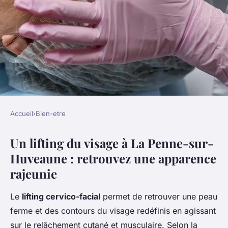
Accueil
›
Bien-etre
BIEN-ETRE
Un lifting du visage à La Penne-sur-
Rajeunissez votre visage avec
Huveaune : retrouvez une apparence
le lifting à la penne sur
rajeunie
huveaune
Le
lifting cervico-facial
permet de retrouver une peau
Gabrielle
•
15 novembre 2025
•
5 min de lecture
ferme et des contours du visage redéfinis en agissant
sur le relâchement cutané et musculaire. Selon la