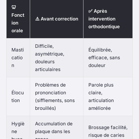
🦷
✅ Après
Fonct
⚠️ Avant correction
intervention
ion
orthodontique
orale
Difficile,
Masti
Équilibrée,
asymétrique,
catio
efficace, sans
douleurs
n
douleur
articulaires
Problèmes de
Parole plus
Élocu
prononciation
claire,
tion
(sifflements, sons
articulation
brouillés)
améliorée
Hygiè
Accumulation de
Brossage facilité,
ne
plaque dans les
risque de caries