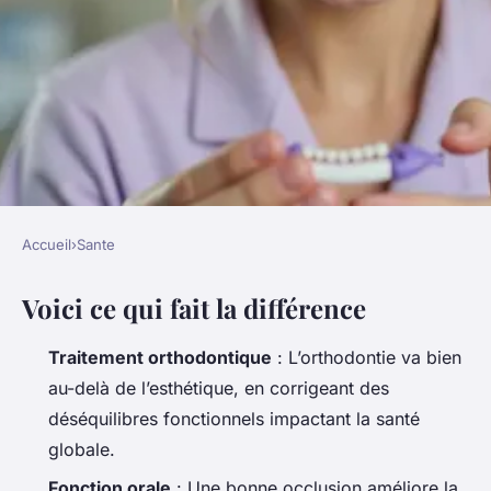
Accueil
›
Sante
SANTE
Voici ce qui fait la différence
Orthodontie : les traitements
inattendus qui pourraient vous
Traitement orthodontique
: L’orthodontie va bien
surprendre
au-delà de l’esthétique, en corrigeant des
déséquilibres fonctionnels impactant la santé
Luigi
•
08/07/2026 07:32
•
9 min de lecture
globale.
Fonction orale
: Une bonne occlusion améliore la